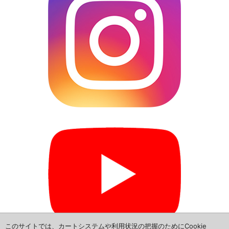
L685S-ダイハツ ミラ ココア
L465S-ダイハツ タント エグゼ
L385S-ダイハツ タント
L585S-ダイハツ ムーブ コンテ
L880K-ダイハツ コペン
▼トヨタ
NSP160V-トヨタ プロボックス
NCP165V-トヨタ サクシード
NHP160V-トヨタ サクシード
NCP160V-トヨタ プロボックス
このサイトでは、カートシステムや利用状況の把握のためにCookie