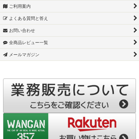
ご利用案内
JB74W-スズキ ジムニー シエラ
よくある質問と答え
JC74W-スズキ ジムニーノマド
お問い合わせ
MR92S-スズキ ハスラー
全商品レビュー一覧
S700W-スズキ アトレーデッキバン
メールマガジン
▼ダイハツ
S700V-ダイハツ ハイゼットカーゴ
S710W-ダイハツ アトレーデッキバン
S710V-ダイハツ アトレー
S500P-ダイハツ ハイゼット トラック
S510P-ダイハツ ハイゼット トラック