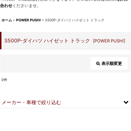
合わせ
くださいませ。
ホーム
>
POWER PUSH!
>
S500P-ダイハツ ハイゼット トラック
S500P-ダイハツ ハイゼット トラック
[
POWER PUSH!
]
表示順変更
閉じる
0
件
表示数
:
メーカー・車種で絞り込む
並び順
:
▼スズキ
絞り込む
DA18V-スズキ エブリイ