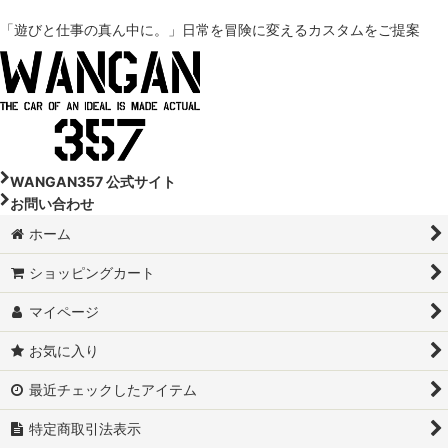
「遊びと仕事の真ん中に。」
日常を冒険に変えるカスタムをご提案
DA18W-スズキ エブリイワゴン
DA17V-スズキ エブリイ
DA64V-スズキ エブリイ
DA17W-スズキ エブリイワゴン
WANGAN357 公式サイト
お問い合わせ
DA64W-スズキ エブリイワゴン
ホーム
DA16T-スズキ スーパーキャリイ
ショッピングカート
DA16T-スズキ スーパーキャリイ トラック
マイページ
DA63T-スズキ キャリイトラック
お気に入り
DA65T-スズキ キャリイトラック
最近チェックしたアイテム
特定商取引法表示
JB64W-スズキ ジムニー