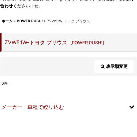
合わせ
くださいませ。
ホーム
>
POWER PUSH!
>
ZVW51W-トヨタ プリウス
ZVW51W-トヨタ プリウス
[
POWER PUSH!
]
表示順変更
閉じる
0
件
表示数
:
メーカー・車種で絞り込む
並び順
:
▼スズキ
絞り込む
DA18V-スズキ エブリイ