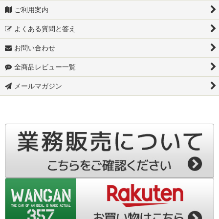
ご利用案内
JB74W-スズキ ジムニー シエラ
よくある質問と答え
JC74W-スズキ ジムニーノマド
お問い合わせ
MR92S-スズキ ハスラー
全商品レビュー一覧
S700W-スズキ アトレーデッキバン
メールマガジン
▼ダイハツ
S700V-ダイハツ ハイゼットカーゴ
S710W-ダイハツ アトレーデッキバン
S710V-ダイハツ アトレー
S500P-ダイハツ ハイゼット トラック
S510P-ダイハツ ハイゼット トラック