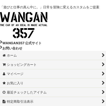
「遊びと仕事の真ん中に。」
日常を冒険に変えるカスタムをご提案
DA18W-スズキ エブリイワゴン
DA17V-スズキ エブリイ
DA64V-スズキ エブリイ
DA17W-スズキ エブリイワゴン
WANGAN357 公式サイト
お問い合わせ
DA64W-スズキ エブリイワゴン
ホーム
DA16T-スズキ スーパーキャリイ
ショッピングカート
DA16T-スズキ スーパーキャリイ トラック
マイページ
DA63T-スズキ キャリイトラック
お気に入り
DA65T-スズキ キャリイトラック
最近チェックしたアイテム
特定商取引法表示
JB64W-スズキ ジムニー