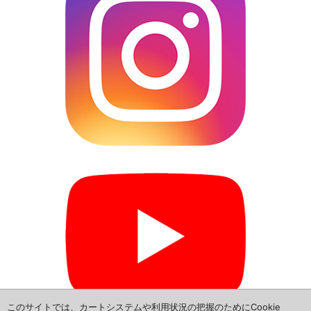
L685S-ダイハツ ミラ ココア
L465S-ダイハツ タント エグゼ
L385S-ダイハツ タント
L585S-ダイハツ ムーブ コンテ
L880K-ダイハツ コペン
▼トヨタ
NSP160V-トヨタ プロボックス
NCP165V-トヨタ サクシード
NHP160V-トヨタ サクシード
NCP160V-トヨタ プロボックス
このサイトでは、カートシステムや利用状況の把握のためにCookie