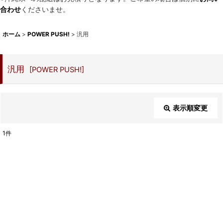
合わせ
くださいませ。
ホーム
>
POWER PUSH!
>
汎用
汎用
[
POWER PUSH!
]
表示順変更
閉じる
1
件
表示数
:
並び順
:
絞り込む