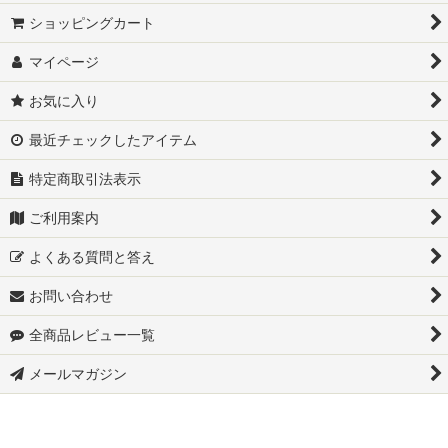
DA16T-スズキ スーパーキャリイ
ショッピングカート
DA16T-スズキ スーパーキャリイ トラック
マイページ
DA63T-スズキ キャリイトラック
お気に入り
DA65T-スズキ キャリイトラック
最近チェックしたアイテム
特定商取引法表示
JB64W-スズキ ジムニー
ご利用案内
JB74W-スズキ ジムニー シエラ
よくある質問と答え
JC74W-スズキ ジムニーノマド
お問い合わせ
MR92S-スズキ ハスラー
全商品レビュー一覧
S700W-スズキ アトレーデッキバン
メールマガジン
▼ダイハツ
S700V-ダイハツ ハイゼットカーゴ