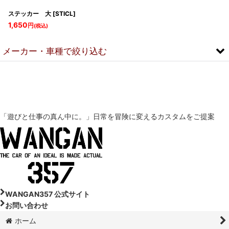
ステッカー 大
[
STICL
]
1,650
円
(税込)
メーカー・車種で絞り込む
▼スズキ
DA18V-スズキ エブリイ
「遊びと仕事の真ん中に。」
日常を冒険に変えるカスタムをご提案
DA18W-スズキ エブリイワゴン
DA17V-スズキ エブリイ
DA64V-スズキ エブリイ
DA17W-スズキ エブリイワゴン
WANGAN357 公式サイト
お問い合わせ
DA64W-スズキ エブリイワゴン
ホーム