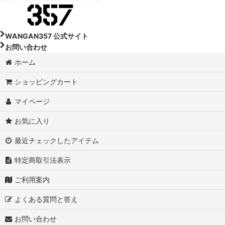
DA64V-スズキ エブリイ
DA17W-スズキ エブリイワゴン
WANGAN357 公式サイト
お問い合わせ
DA64W-スズキ エブリイワゴン
ホーム
DA16T-スズキ スーパーキャリイ
ショッピングカート
DA16T-スズキ スーパーキャリイ トラック
マイページ
DA63T-スズキ キャリイトラック
お気に入り
DA65T-スズキ キャリイトラック
最近チェックしたアイテム
特定商取引法表示
JB64W-スズキ ジムニー
ご利用案内
JB74W-スズキ ジムニー シエラ
よくある質問と答え
JC74W-スズキ ジムニーノマド
お問い合わせ
MR92S-スズキ ハスラー