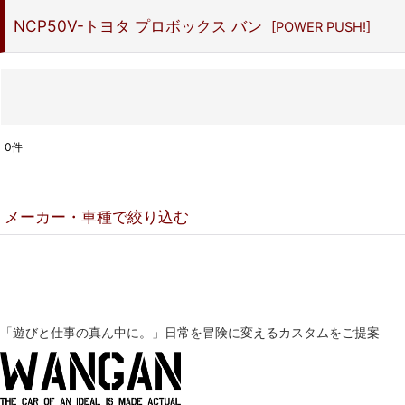
NCP50V-トヨタ プロボックス バン
[
POWER PUSH!
]
0
件
表示数
:
メーカー・車種で絞り込む
並び順
:
▼スズキ
DA18V-スズキ エブリイ
「遊びと仕事の真ん中に。」
日常を冒険に変えるカスタムをご提案
DA18W-スズキ エブリイワゴン
DA17V-スズキ エブリイ