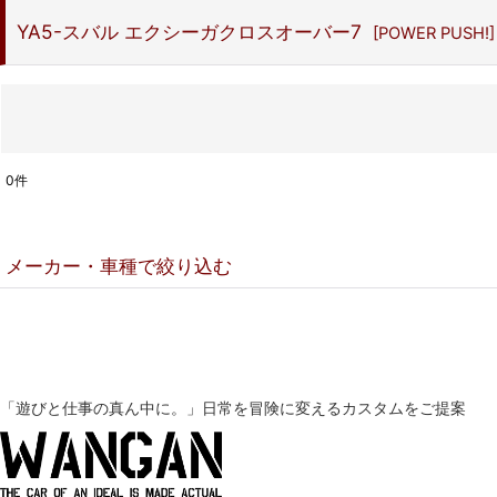
YA5-スバル エクシーガクロスオーバー7
[
POWER PUSH!
]
0
件
表示数
:
メーカー・車種で絞り込む
並び順
:
▼スズキ
DA18V-スズキ エブリイ
「遊びと仕事の真ん中に。」
日常を冒険に変えるカスタムをご提案
DA18W-スズキ エブリイワゴン
DA17V-スズキ エブリイ