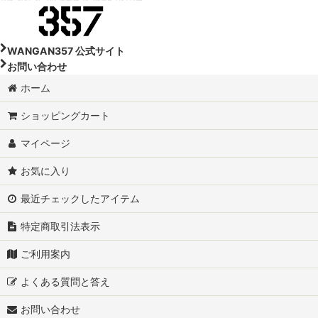
DA64V-スズキ エブリイ
DA17W-スズキ エブリイワゴン
WANGAN357 公式サイト
お問い合わせ
DA64W-スズキ エブリイワゴン
ホーム
DA16T-スズキ スーパーキャリイ
ショッピングカート
DA16T-スズキ スーパーキャリイ トラック
マイページ
DA63T-スズキ キャリイトラック
お気に入り
DA65T-スズキ キャリイトラック
最近チェックしたアイテム
特定商取引法表示
JB64W-スズキ ジムニー
ご利用案内
JB74W-スズキ ジムニー シエラ
よくある質問と答え
JC74W-スズキ ジムニーノマド
お問い合わせ
MR92S-スズキ ハスラー