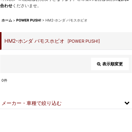
合わせ
くださいませ。
ホーム
>
POWER PUSH!
>
HM2-ホンダ バモスホビオ
HM2-ホンダ バモスホビオ
[
POWER PUSH!
]
表示順変更
閉じる
0
件
表示数
:
メーカー・車種で絞り込む
並び順
:
▼スズキ
絞り込む
DA18V-スズキ エブリイ