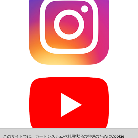
L685S-ダイハツ ミラ ココア
L465S-ダイハツ タント エグゼ
L385S-ダイハツ タント
L585S-ダイハツ ムーブ コンテ
L880K-ダイハツ コペン
▼トヨタ
NSP160V-トヨタ プロボックス
NCP165V-トヨタ サクシード
NHP160V-トヨタ サクシード
NCP160V-トヨタ プロボックス
このサイトでは、カートシステムや利用状況の把握のためにCookie