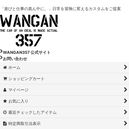
「遊びと仕事の真ん中に。」
日常を冒険に変えるカスタムをご提案
DA18W-スズキ エブリイワゴン
DA17V-スズキ エブリイ
DA64V-スズキ エブリイ
DA17W-スズキ エブリイワゴン
WANGAN357 公式サイト
お問い合わせ
DA64W-スズキ エブリイワゴン
ホーム
DA16T-スズキ スーパーキャリイ
ショッピングカート
DA16T-スズキ スーパーキャリイ トラック
マイページ
DA63T-スズキ キャリイトラック
お気に入り
DA65T-スズキ キャリイトラック
最近チェックしたアイテム
特定商取引法表示
JB64W-スズキ ジムニー