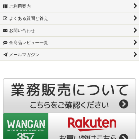
ご利用案内
JB74W-スズキ ジムニー シエラ
よくある質問と答え
JC74W-スズキ ジムニーノマド
お問い合わせ
MR92S-スズキ ハスラー
全商品レビュー一覧
S700W-スズキ アトレーデッキバン
メールマガジン
▼ダイハツ
S700V-ダイハツ ハイゼットカーゴ
S710W-ダイハツ アトレーデッキバン
S710V-ダイハツ アトレー
S500P-ダイハツ ハイゼット トラック
S510P-ダイハツ ハイゼット トラック