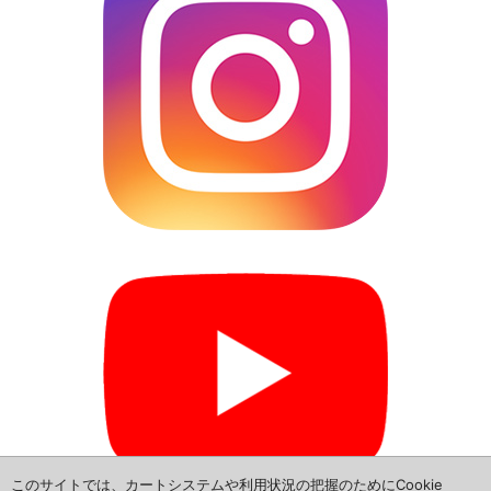
L685S-ダイハツ ミラ ココア
L465S-ダイハツ タント エグゼ
L385S-ダイハツ タント
L585S-ダイハツ ムーブ コンテ
L880K-ダイハツ コペン
▼トヨタ
NSP160V-トヨタ プロボックス
NCP165V-トヨタ サクシード
NHP160V-トヨタ サクシード
NCP160V-トヨタ プロボックス
このサイトでは、カートシステムや利用状況の把握のためにCookie