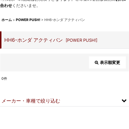
合わせ
くださいませ。
ホーム
>
POWER PUSH!
>
HH6-ホンダ アクティバン
HH6-ホンダ アクティバン
[
POWER PUSH!
]
表示順変更
閉じる
0
件
表示数
:
メーカー・車種で絞り込む
並び順
:
▼スズキ
絞り込む
DA18V-スズキ エブリイ