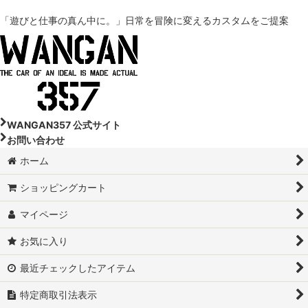
「遊びと仕事の真ん中に。」
日常を冒険に変えるカスタムをご提案
DA18W-スズキ エブリイワゴン
DA17V-スズキ エブリイ
DA64V-スズキ エブリイ
DA17W-スズキ エブリイワゴン
WANGAN357 公式サイト
お問い合わせ
DA64W-スズキ エブリイワゴン
ホーム
DA16T-スズキ スーパーキャリイ
ショッピングカート
DA16T-スズキ スーパーキャリイ トラック
マイページ
DA63T-スズキ キャリイトラック
お気に入り
DA65T-スズキ キャリイトラック
最近チェックしたアイテム
特定商取引法表示
JB64W-スズキ ジムニー