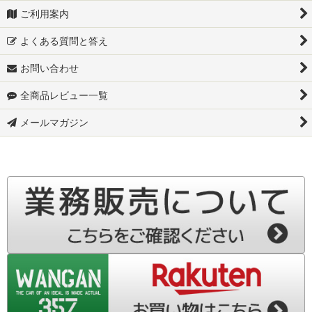
ご利用案内
JB74W-スズキ ジムニー シエラ
よくある質問と答え
JC74W-スズキ ジムニーノマド
お問い合わせ
MR92S-スズキ ハスラー
全商品レビュー一覧
S700W-スズキ アトレーデッキバン
メールマガジン
▼ダイハツ
S700V-ダイハツ ハイゼットカーゴ
S710W-ダイハツ アトレーデッキバン
S710V-ダイハツ アトレー
S500P-ダイハツ ハイゼット トラック
S510P-ダイハツ ハイゼット トラック