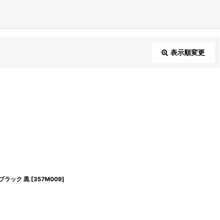
表示順変更
閉じる
ブラック 黒
[
357M009
]