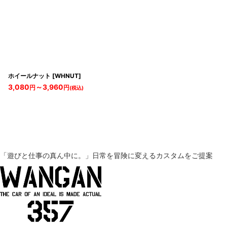
ホイールナット
[
WHNUT
]
3,080
～3,960
円
円
(税込)
「遊びと仕事の真ん中に。」
日常を冒険に変えるカスタムをご提案