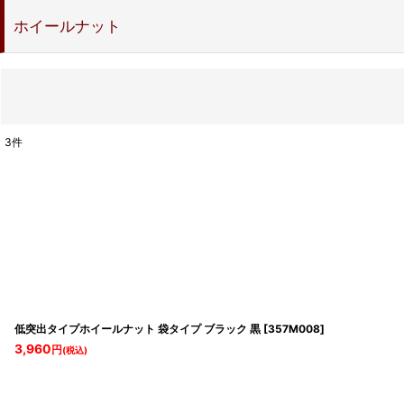
ホイールナット
3
件
表示数
:
並び順
:
低突出タイプホイールナット 袋タイプ ブラック 黒
[
357M008
]
3,960
円
(税込)