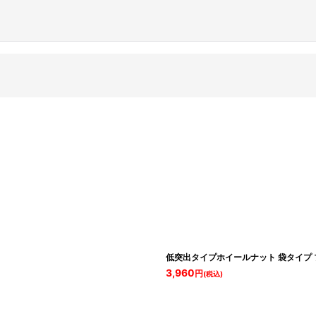
絞り込む
低突出タイプホイールナット 袋タイプ 
3,960
円
(税込)