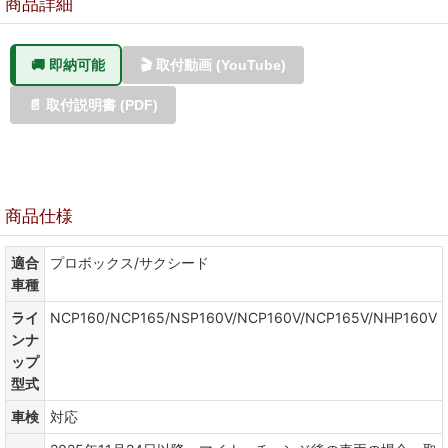
商品詳細
🚚 即納可能
🎬 取付動画 (YouTube)
📄 取付説明書 (PDF)
商品仕様
適合
プロボックス/サクシード
車種
ライ
NCP160/NCP165/NSP160V/NCP160V/NCP165V/NHP160V
ンナ
ップ
型式
車検
対応