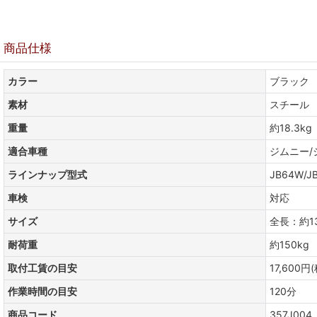
商品仕様
カラー
ブラック
素材
スチール
重量
約18.3kg
適合車種
ジムニー/
ラインナップ型式
JB64W/J
車検
対応
サイズ
全長：約1
耐荷重
約150kg
取付工賃の目安
17,600円
作業時間の目安
120分
商品コード
357J004