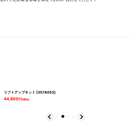
リフトアップキット
[
357A053
]
44,800
円
(税込)