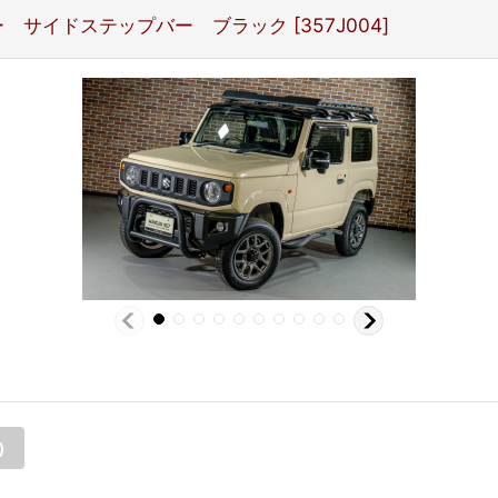
バー サイドステップバー ブラック
[
357J004
]
)