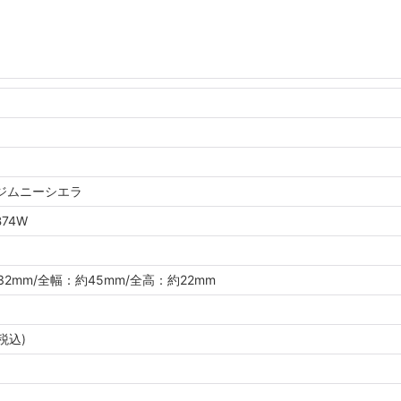
ジムニーシエラ
B74W
32mm/全幅：約45mm/全高：約22mm
(税込)