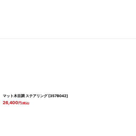
マット木目調 ステアリング
[
357B042
]
26,400
円
(税込)