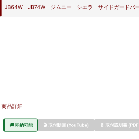
JB64W JB74W ジムニー シエラ サイドガード
商品詳細
🚚 即納可能
🎬 取付動画 (YouTube)
📄 取付説明書 (PDF