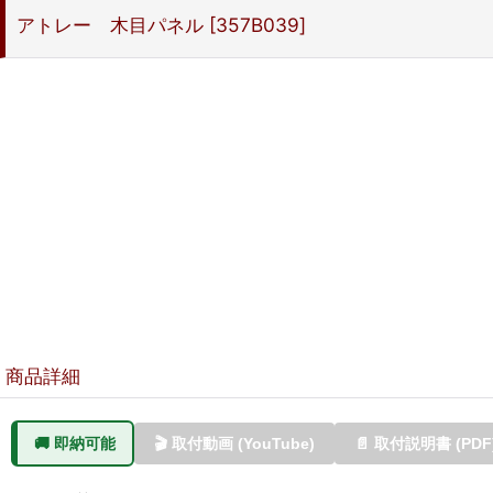
アトレー 木目パネル
[
357B039
]
商品詳細
🚚 即納可能
🎬 取付動画 (YouTube)
📄 取付説明書 (PDF