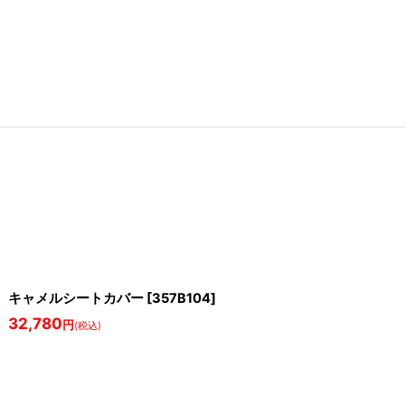
キャメルシートカバー
[
357B104
]
32,780
円
(税込)