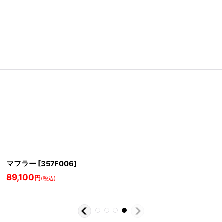
マフラー
[
357F006
]
89,100
円
(税込)