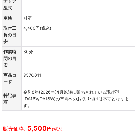
ナップ
型式
車検
対応
取付工
4,400円(税込)
賃の目
安
作業時
30分
間の目
安
商品コ
357C011
ード
令和8年(2026年)4月以降に販売されている現行型
特記事
(DA18V/DA18W)の車両へのお取り付けは不可となりま
項
す。
5,500
販売価格
:
円
(税込)