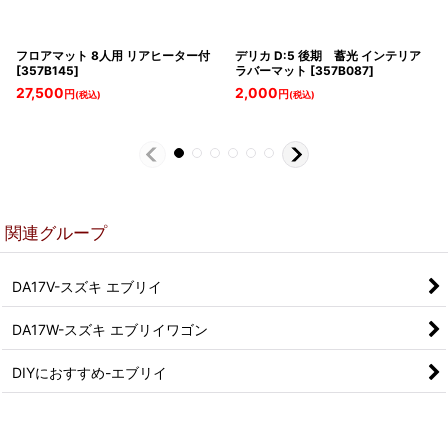
フロアマット 8人用 リアヒーター付
デリカ D:5 後期 蓄光 インテリア
[
357B145
]
ラバーマット
[
357B087
]
27,500
2,000
円
円
(税込)
(税込)
関連グループ
DA17V-スズキ エブリイ
DA17W-スズキ エブリイワゴン
DIYにおすすめ-エブリイ