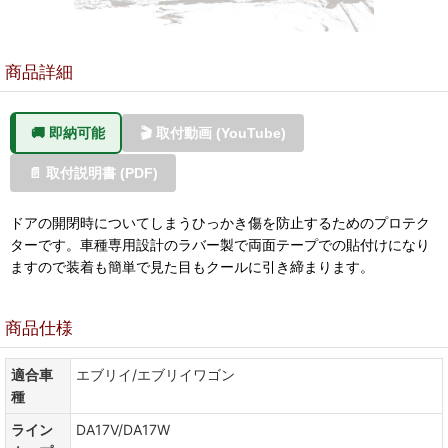
商品詳細
🚚 即納可能
🎬 取付動画 (YouTube)
📄 取付説明書 (PDF)
ドアの開閉時についてしまうひっかき傷を防止するためのプロテク
ターです。車種専用設計のラバー製で両面テープでの貼付けになり
ますので装着も簡単で見た目もクールに引き締まります。
商品仕様
適合車
エブリイ/エブリイワゴン
種
ライン
DA17V/DA17W