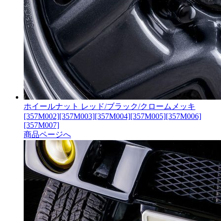
ホイールナット レッド/ブラック/クロームメッキ
[357M002][357M003][357M004][357M005][357M006]
[357M007]
商品ページへ