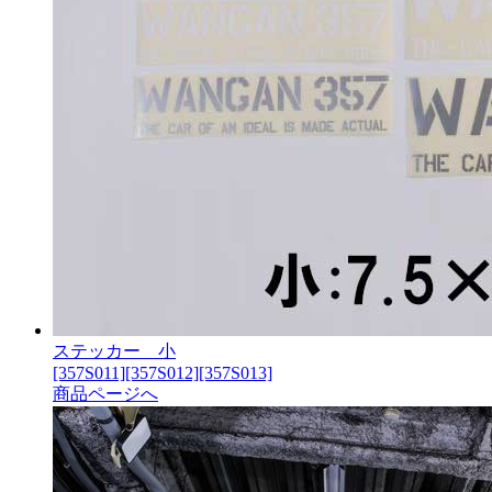
ステッカー 小
[357S011][357S012][357S013]
商品ページへ