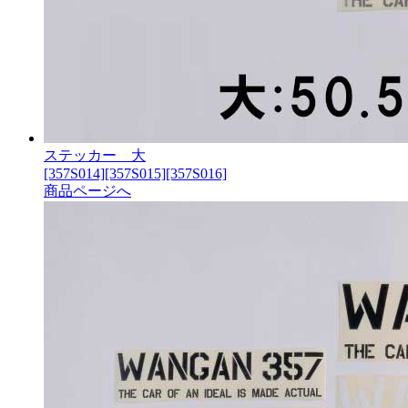
ステッカー 大
[357S014][357S015][357S016]
商品ページへ