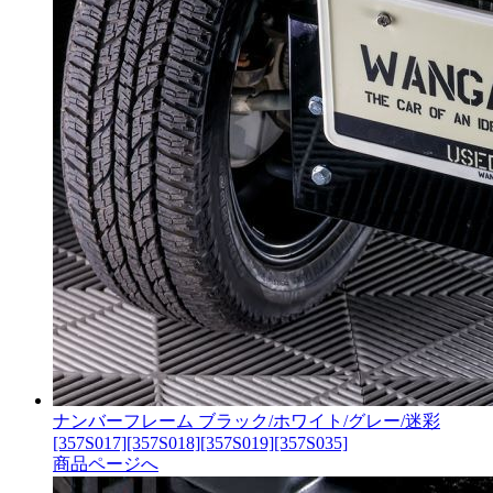
ナンバーフレーム ブラック/ホワイト/グレー/迷彩
[357S017][357S018][357S019][357S035]
商品ページへ